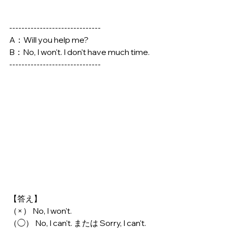
------------------------------
A：Will you help me?
B：No, I won't. I don't have much time.
------------------------------
【答え】
（×） No, I won't. 
（◯） No, I can't. または Sorry, I can't.