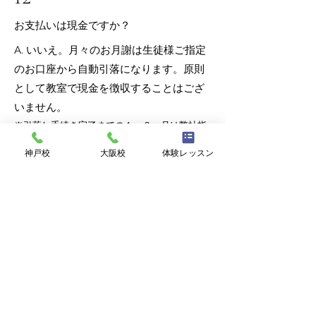
お支払いは現金ですか？
A. いいえ。月々のお月謝は生徒様ご指定
のお口座から自動引落になります。原則
として教室で現金を徴収することはござ
いません。
※引落し手続き完了までの１〜２ヶ月は弊社指
定口座へのお振込となります。
神戸校
大阪校
体験レッスン
13
コース料金は一括払いですか？
A. いいえ。コース費用はお月謝制で契約
時に提示させていただく定額料金を月々
お支払いいただきます。年払いや半年払
いでまとまった金額をお支払いいただく