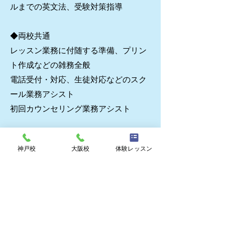
ルまでの英文法、受験対策指導
◆両校共通
レッスン業務に付随する準備、プリン
ト作成などの雑務全般
電話受付・対応、生徒対応などのスク
ール業務アシスト
初回カウンセリング業務アシスト
給与 / 福利厚生
神戸校
大阪校
体験レッスン
時給 ￥1,800～（事務給￥1,120～＋授
業給￥680～）
※研修期間中は￥1,700（事務給
￥1,120＋授業給￥580）
別途交通費支給（上限あり）